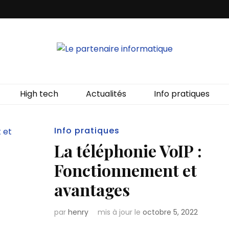
aire informat
High tech
Actualités
Info pratiques
Info pratiques
La téléphonie VoIP :
Fonctionnement et
avantages
par
henry
mis à jour le
octobre 5, 2022